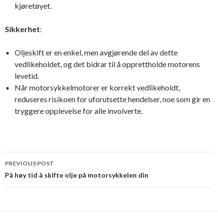
kjøretøyet.
Sikkerhet
:
Oljeskift er en enkel, men avgjørende del av dette
vedlikeholdet, og det bidrar til å opprettholde motorens
levetid.
Når motorsykkelmotorer er korrekt vedlikeholdt,
reduseres risikoen for uforutsette hendelser, noe som gir en
tryggere opplevelse for alle involverte.
PREVIOUS POST
Post navigation
På høy tid å skifte olje på motorsykkelen din