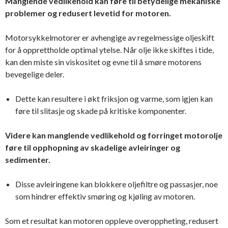
Manglende vedlikehold kan føre til betydelige mekaniske
problemer og redusert levetid for motoren.
Motorsykkelmotorer er avhengige av regelmessige oljeskift
for å opprettholde optimal ytelse. Når olje ikke skiftes i tide,
kan den miste sin viskositet og evne til å smøre motorens
bevegelige deler.
Dette kan resultere i økt friksjon og varme, som igjen kan
føre til slitasje og skade på kritiske komponenter.
Videre kan manglende vedlikehold og forringet motorolje
føre til opphopning av skadelige avleiringer og
sedimenter.
Disse avleiringene kan blokkere oljefiltre og passasjer, noe
som hindrer effektiv smøring og kjøling av motoren.
Som et resultat kan motoren oppleve overoppheting, redusert